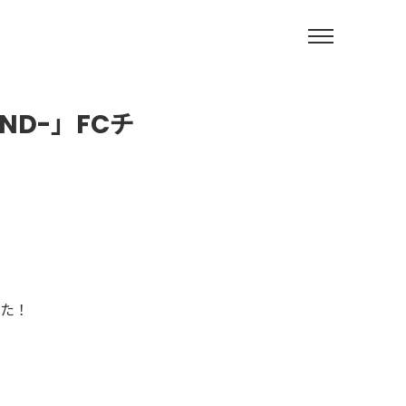
LAND-」FCチ
した！